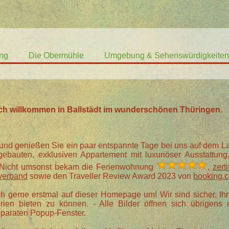
ung
Die Obermühle
Umgebung & Sehenswürdigkeiten
lich willkommen in Ballstädt im wunderschönen Thüringen.
 und genießen Sie ein paar entspannte Tage bei uns auf dem 
ebauten, exklusiven Appartement mit luxuriöser Ausstattung
. Nicht umsonst bekam die Ferienwohnung
,
zert
verband
sowie den Traveller Review Award 2023 von
booking.
h gerne erstmal auf dieser Homepage um! Wir sind sicher, Ih
rien bieten zu können. - Alle Bilder öffnen sich übrigens 
eparaten Popup-Fenster.