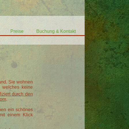
Preise
Buchung & Kontakt
Land. Sie wohnen
, welches keine
ifiziert durch den
com
.
nen ein schönes
mit einem Klick